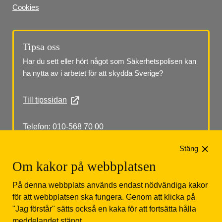
Cookies
Tipsa oss
Har du sett eller hört något som Säkerhetspolisen kan 
ha nytta av i arbetet för att skydda Sverige?
Till tipssidan
Telefon: 010-568 70 00
Stäng
Om kakor på webbplatsen
På denna webbplats används endast nödvändiga kakor
för att webbplatsen ska fungera. Genom att klicka på
"Jag förstår" sätts också en kaka för att fortsätta hålla
Säkerhetspolisen
Box 12312
102 28 Stockholm 
meddelandet stängt.