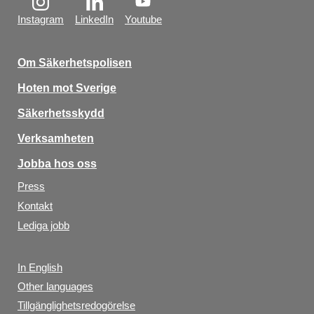
Instagram
LinkedIn
Youtube
Om Säkerhetspolisen
Hoten mot Sverige
Säkerhetsskydd
Verksamheten
Jobba hos oss
Press
Kontakt
Lediga jobb
In English
Other languages
Tillgänglighetsredogörelse