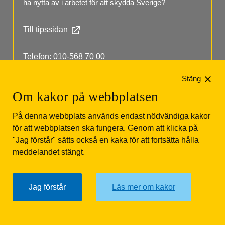
ha nytta av i arbetet för att skydda Sverige?
Till tipssidan
Telefon: 010-568 70 00
Stäng
Om kakor på webbplatsen
På denna webbplats används endast nödvändiga kakor
för att webbplatsen ska fungera. Genom att klicka på
"Jag förstår" sätts också en kaka för att fortsätta hålla
Säkerhetspolisen
Box 12312
102 28 Stockholm 
meddelandet stängt.
Tfn: 010-568 70 00
Jag förstår
Läs mer om kakor