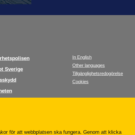
ddades upp
In English
hetspolisen
Other languages
t Sverige
Tillgänglighetsredogörelse
sskydd
Cookies
heten
s oss
b
or för att webbplatsen ska fungera. Genom att klicka