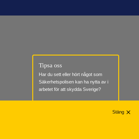
Tipsa oss
Har du sett eller hört något som 
Säkerhetspolisen kan ha nytta av i 
arbetet för att skydda Sverige?
Till tipssidan
Stäng
Telefon: 010-568 70 00