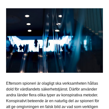
Eftersom spioneri är olagligt ska verksamheten hållas 
dold för värdlandets säkerhetstjänst. Därför använder 
andra länder flera olika typer av konspirativa metoder. 
Konspirativt beteende är en naturlig del av spioneri för 
att ge omgivningen en falsk bild av vad som verkligen 