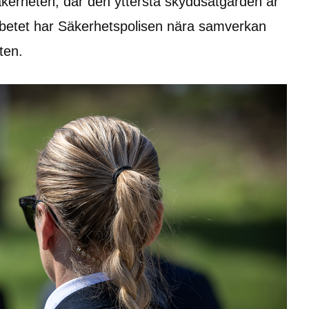
äkerheten, där den yttersta skyddsåtgärden är 
rbetet har Säkerhetspolisen nära samverkan 
ten.