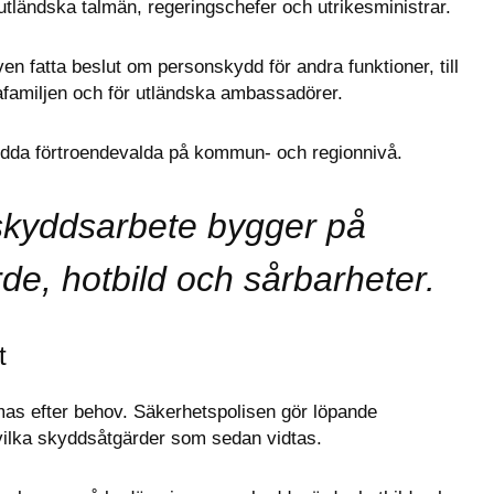
utländska talmän, regeringschefer och utrikesministrar.
en fatta beslut om personskydd för andra funktioner, till 
familjen och för utländska ambassadörer.
ydda förtroendevalda på kommun- och regionnivå.
kyddsarbete bygger på 
e, hotbild och sårbarheter.
t
as efter behov. Säkerhetspolisen gör löpande 
 vilka skyddsåtgärder som sedan vidtas.