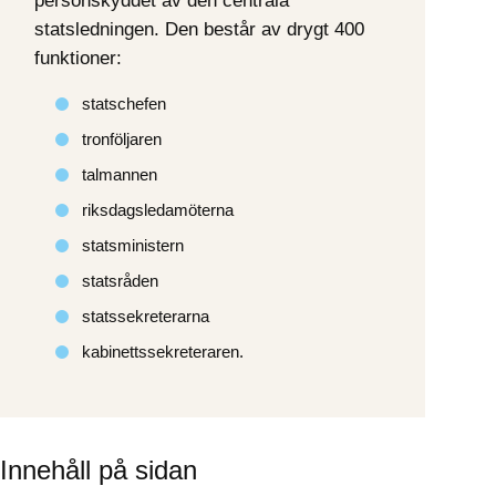
personskyddet av den centrala 
statsledningen. Den består av drygt 400 
funktioner:
statschefen
tronföljaren
talmannen
riksdagsledamöterna
statsministern
statsråden
statssekreterarna
kabinettssekreteraren.
Innehåll på sidan