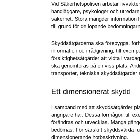
Vid Säkerhetspolisen arbetar livvakter,
handläggare, psykologer och utredare
säkerhet. Stora mängder information h
till grund för de löpande bedömningar
Skyddsåtgärderna ska förebygga, förhi
information och rådgivning, till exem
försiktighetsåtgärder att vidta i varda
ska genomföras på en viss plats. And
transporter, tekniska skyddsåtgärder 
Ett dimensionerat skydd
I samband med att skyddsåtgärder pl
angripare har. Dessa förmågor, till exe
förändras och utvecklas. Många gånger
bedömas. För särskilt skyddsvärda fun
dimensionerande hotbeskrivning.