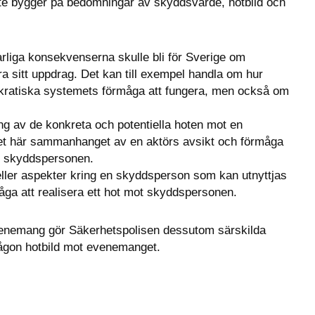
e bygger på bedömningar av skyddsvärde, hotbild och 
rliga konsekvenserna skulle bli för Sverige om 
ra sitt uppdrag. Det kan till exempel handla om hur 
okratiska systemets förmåga att fungera, men också om 
g av de konkreta och potentiella hoten mot en 
det här sammanhanget av en aktörs avsikt och förmåga 
ot skyddspersonen.
ller aspekter kring en skyddsperson som kan utnyttjas 
åga att realisera ett hot mot skyddspersonen.
evenemang gör Säkerhetspolisen dessutom särskilda 
någon hotbild mot evenemanget.