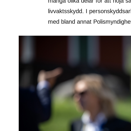
många olika delar för att höja s
livvaktsskydd. I personskyddsa
med bland annat Polismyndighe