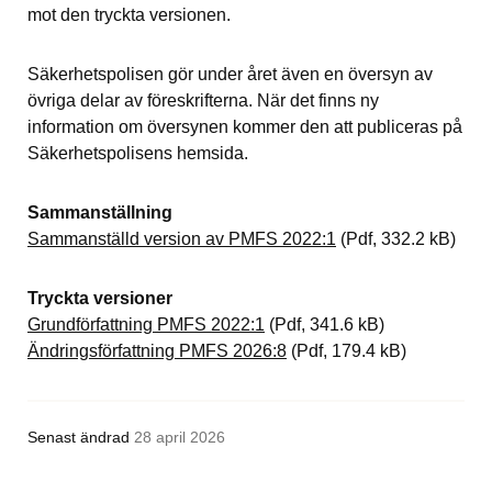
mot den tryckta versionen.
Säkerhetspolisen gör under året även en översyn av 
övriga delar av föreskrifterna. När det finns ny 
information om översynen kommer den att publiceras på 
Säkerhetspolisens hemsida.
Sammanställning 
Pdf, 332.2 kB.
Sammanställd version av PMFS 2022:1
 (Pdf, 332.2 kB)
Tryckta versioner
Pdf, 341.6 kB.
Grundförfattning PMFS 2022:1
 (Pdf, 341.6 kB)
Pdf, 179.4 kB.
Ändringsförfattning PMFS 2026:8
 (Pdf, 179.4 kB)
Senast ändrad
28 april 2026