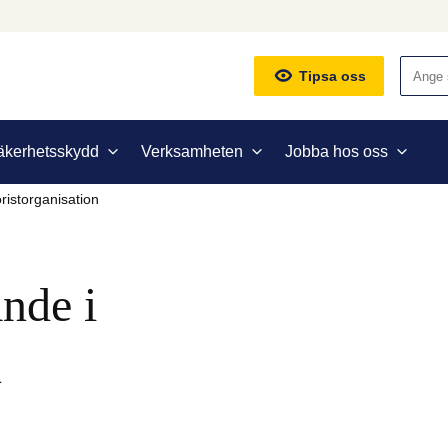
Sök
Tipsa oss
äkerhetsskydd
Verksamheten
Jobba hos oss
ristorganisation
nde i 
n